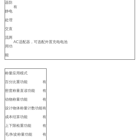
器防
有
静电
处理
交直
流两
AC适配器，可选配外置充电电池
用功
能
称量应用模式
百分比重功能
有
密度称量直读功能
有
动物称量功能
有
设计物体称量计数功能
有
成本结算功能
有
上下限检重功能
有
毛净/皮称量功能
有