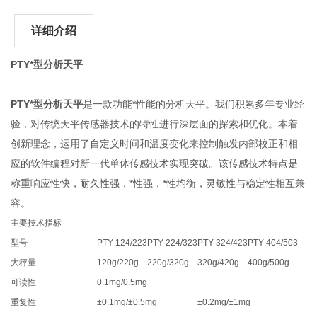
详细介绍
PTY*型分析天平
PTY*型分析天平
是一款功能*性能的分析天平。我们积累多年专业经
验，对传统天平传感器技术的特性进行深层面的探索和优化。本着
创新理念，运用了自定义时间和温度变化来控制触发内部校正和相
应的软件编程对新一代单体传感技术实现突破。该传感技术特点是
称重响应性快，耐久性强，*性强，*性均衡，灵敏性与稳定性相互兼
容。
主要技术指标
型号
PTY-124/223
PTY-224/323
PTY-324/423
PTY-404/503
大秤量
120g/220g
220g/320g
320g/420g
400g/500g
可读性
0.1mg/0.5mg
重复性
±0.1mg/±0.5mg
±0.2mg/±1mg