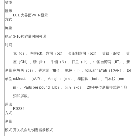
材质
显示
LCD大界面VATN显示
方式
称重
稳定
3-10秒称量时间可调
时间
克（g）、克拉(ct)、盎司（oz）、金衡制盎司（ozl）、英钱（dwt）、英
厘（GN）、磅（lb）、牛顿（N）、打兰（dr）、中国台湾两（tlT）、新
测量
家坡两（tls）、香港两（tlH）、拖拉（T）、tola/anna/rati（T/A/R）、tol
单位
a/Mna/rati（/A/R）、Mesghal（ms）、泰国铢（bat）、日本钱（mo
m）、Parts per pound（/lb）、公斤（kg），20种单位测量模式并可取
消和屏敝。
通讯
RS232
方式
测量
模式
开关机自动锁定当前模式