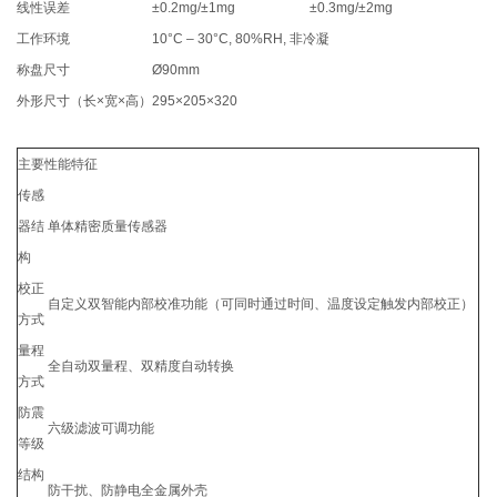
线性误差
±0.2mg/±1mg
±0.3mg/±2mg
工作环境
10°C – 30°C, 80%RH, 非冷凝
称盘尺寸
Ø90mm
外形尺寸（长×宽×高）
295×205×320
主要性能特征
传感
器结
单体精密质量传感器
构
校正
自定义双智能内部校准功能（可同时通过时间、温度设定触发内部校正）
方式
量程
全自动双量程、双精度自动转换
方式
防震
六级滤波可调功能
等级
结构
防干扰、防静电全金属外壳