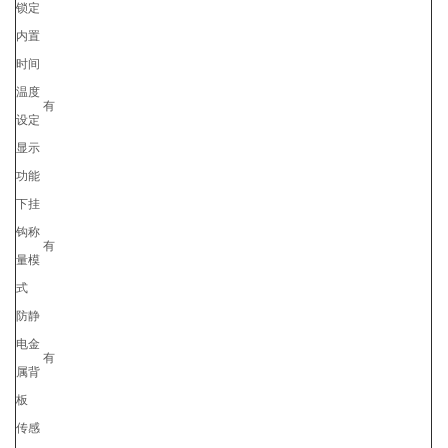
锁定
内置
时间
温度
有
设定
显示
功能
下挂
钩称
有
量模
式
防静
电金
有
属背
板
传感