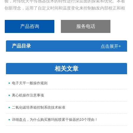
验，对传统天平传感器技术的特性进行深层面的探索和优化。本着
创新理念，运用了自定义时间和温度变化来控制触发内部校正和相
应的软件编程对新一代单体传感技术实现突破。该传感技术特点是
称重响应性快，耐久性强，*性强，*性均衡，灵敏性与稳定性相互兼
产品咨询
服务电话
容。
产品目录
点击展开+
相关文章
电子天平一般操作规则
离心机操作注意事项
二氧化碳培养箱控制系统技术标准
详细盘点，为什么购买雅玛拓喷雾干燥器的10个理由！