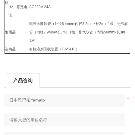
格
Hz）额定电
AC220V 24A
流
硅胶送液软管（外径6.4mm×内径3.2mm×长2m）1根、进气软
附属品
管（内径7.9mm×长3m）1根、排气软管（内径50mm×长3m）
1根
选购品
有机溶剂回收装置（GAS410）
产品咨询