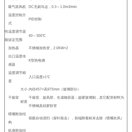
吸气鼓风机
DC无刷马达，0.3～1.0m3/min
温度控制方
PID控制
式
性
温度调节器
40～300℃
能
设定范围
加热器
不锈钢加热管，2.0KW×2
出口温度传
K型热电偶
感器
温度调节精
入口温度±1℃
度
大小
内径457×高975mm（玻璃部分）
干燥室
干燥室、旋风部、生成物容器：超硬玻璃制，其它配管材料为
材质
不锈钢及硅胶软管
喷嘴附加结
筛眼自动清扫（探针敲击），前端附着粉末去除（喷嘴吹风）
构
机身附加结