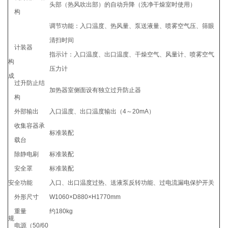
头部（热风吹出部）的自动升降（洗净干燥室时使用）
构
调节功能：入口温度、热风量、泵送液量、喷雾空气压、筛眼
清扫时间
计装器
指示计：入口温度、出口温度、干燥空气、风量计、喷雾空气
构
压力计
成
过升防止结
加热器室侧面设有独立过升防止器
构
外部输出
入口温度、出口温度输出（4～20mA）
收集容器承
标准装配
载台
除静电刷
标准装配
安全罩
标准装配
安全功能
入口、出口温度过热、送液泵反转功能、过电流漏电保护开关
外形尺寸
W1060×D880×H1770mm
重量
约180kg
规
电源（50/60