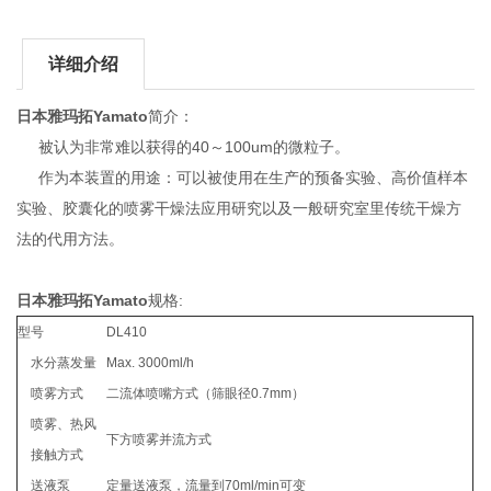
详细介绍
日本雅玛拓Yamato
简介：
被认为非常难以获得的40～100um的微粒子。
作为本装置的用途：可以被使用在生产的预备实验、高价值样本
实验、胶囊化的喷雾干燥法应用研究以及一般研究室里传统干燥方
法的代用方法。
日本雅玛拓Yamato
规格:
型号
DL410
水分蒸发量
Max. 3000ml/h
喷雾方式
二流体喷嘴方式（筛眼径0.7mm）
喷雾、热风
下方喷雾并流方式
接触方式
送液泵
定量送液泵，流量到70ml/min可变