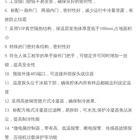
5. 工业级门铰链不易变形，确保良好的密封性，
6. 标配一扇外门、两扇内门，密封性好，减少运行中冷量泄露，有
效防止结霜
7. 采用VIP真空隔热结构，保温层发泡体厚度低于100mm,占地面积
小
8. 特殊的门密封条结构，密封性好
9. 符合人体工程学的单手操作门把手，可锁定并可同时增加一挂
锁，提高安全性
10. 预留外接485端口，可连接外部探头或仪器
11. 温度探头位于冰箱下部，确保腔体内所有样品都能达到设定温
度
12. 采用高效铜管翅片式冷凝器，确保制冷效果。
13. 标配方格式冷凝器过滤网，易拆卸，可水洗,保护冷凝器免沾灰
尘，提高制冷性能
14. *微电脑控制器，带有高、低温报警、断电报警、传感器故障报
警、压缩机过载保护等功能