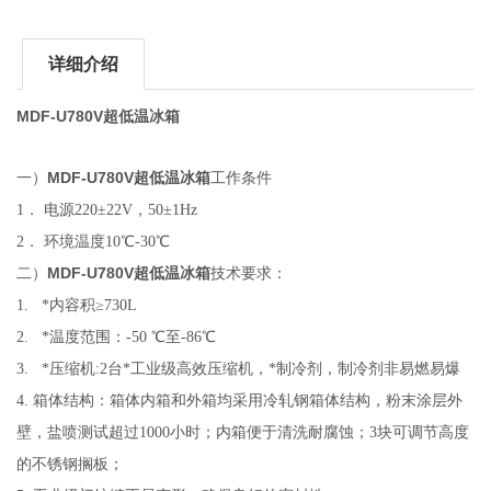
详细介绍
MDF-U780V超低温冰箱
MDF-U780V超低温冰箱
一）
工作条件
1． 电源220±22V，50±1Hz
2． 环境温度10℃-30℃
MDF-U780V超低温冰箱
二）
技术要求：
1. *内容积≥730L
2. *温度范围：-50 ℃至-86℃
3. *压缩机:2台*工业级高效压缩机，*制冷剂，制冷剂非易燃易爆
4. 箱体结构：箱体内箱和外箱均采用冷轧钢箱体结构，粉末涂层外
壁，盐喷测试超过1000小时；内箱便于清洗耐腐蚀；3块可调节高度
的不锈钢搁板；