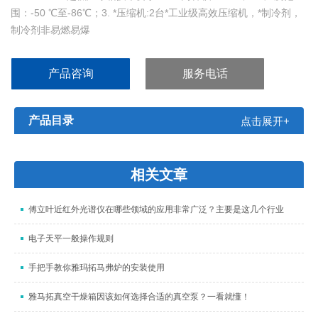
围：-50 ℃至-86℃；3. *压缩机:2台*工业级高效压缩机，*制冷剂，
制冷剂非易燃易爆
产品咨询
服务电话
产品目录
点击展开+
相关文章
傅立叶近红外光谱仪在哪些领域的应用非常广泛？主要是这几个行业
电子天平一般操作规则
手把手教你雅玛拓马弗炉的安装使用
雅马拓真空干燥箱因该如何选择合适的真空泵？一看就懂！