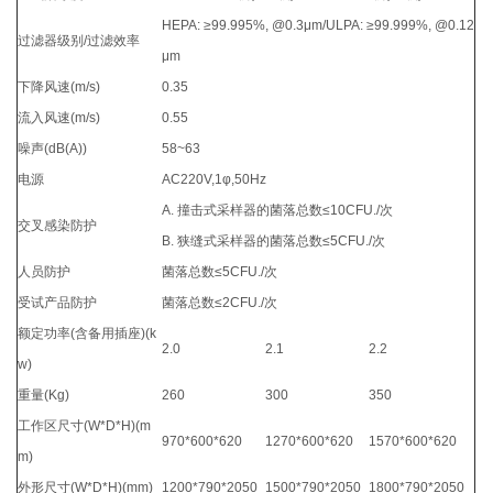
HEPA: ≥99.995%, @0.3μm/ULPA: ≥99.999%, @0.12
过滤器级别/过滤效率
μm
下降风速(m/s)
0.35
流入风速(m/s)
0.55
噪声(dB(A))
58~63
电源
AC220V,1φ,50Hz
A. 撞击式采样器的菌落总数≤10CFU./次
交叉感染防护
B. 狭缝式采样器的菌落总数≤5CFU./次
人员防护
菌落总数≤5CFU./次
受试产品防护
菌落总数≤2CFU./次
额定功率(含备用插座)(k
2.0
2.1
2.2
w)
重量(Kg)
260
300
350
工作区尺寸(W*D*H)(m
970*600*620
1270*600*620
1570*600*620
m)
外形尺寸(W*D*H)(mm)
1200*790*2050
1500*790*2050
1800*790*2050