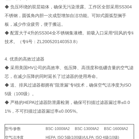
◆ 负压环绕的双层箱体，确保无污染泄露。工作区全部采用SS304
不锈钢，圆弧角内胆一次成型增加自洁功能。可卸式圆弧型搁手
板，减少作业疲劳，便于搬运。
◆ 配置大于4升的SS304全不锈钢集液槽。前吸入口采用*回风的专li
技术。（专li号：ZL200520140353.8）
4. 优质的高效过滤器
◆ 采用美国HV公司的高效率、低压降、高强度和低硼含量的空气滤
芯，在减少压降的同时延长了过滤器的使用寿命。
◆ 送、排风过滤器都拥有“阻泄漏”专li技术，确保空气洁净度为ISO
5级（100级）。
◆ 严格的HEPA过滤器防泄露检测，确保可扫描过滤器漏过率≤0.0
1%，不可扫描过滤器漏过率≤0.005%。
型号/参数
BSC-1000IIA2
BSC-1300IIA2
BSC-1600IIA2
空气洁净度
HEPA: ISO 5级(100级)/ULPA: ISO 4级(10级)