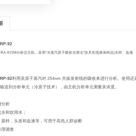
绍
P-92
配合RA-915M分析仪主机，采用“冷蒸汽原子吸收光谱法”技术实现液体样品(水样、血液、尿样)
P-92
利用汞原子蒸汽对 254nm 共振发射线的吸收来进行分析。使
输送到分析单元（冷原子技术），由主机分析单元测量汞浓度。
测分析
然水和饮用水；
，尿样，头发和血液等，可用于高危人群诊断
毒理调查