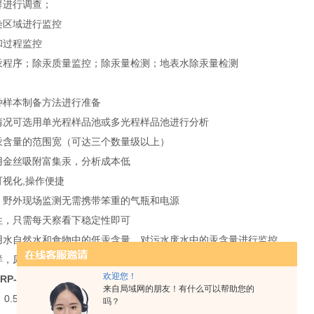
群进行调查；
染区域进行监控
和过程监控
汞程序；除汞质量监控；除汞量检测；地表水除汞量检测
种样本制备方法进行准备
情况可选用单光程样品池或多光程样品池进行分析
汞含量的范围宽（可达三个数量级以上）
用金丝吸附富集汞，分析成本低
可视化,操作便捷
，野外现场监测无需携带笨重的气瓶和电源
性，只需每天察看下稳定性即可
用水自然水和食物中的低汞含量，对污水废水中的汞含量进行监控
样，尿液和其他液体样本中的汞含量
欢迎您！
P-92 技术参数
来自局域网的朋友！有什么可以帮助您的
-20 ml
吗？