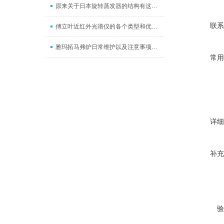
原来关于日本旋转蒸发器的结构有这么多的知识点,来看你知道多少
联系
傅立叶近红外光谱仪的各个类型和优缺点总结
雅玛拓马弗炉日常维护以及注意事项，这篇文章都给你总结好了！
常用
详细
补充
验