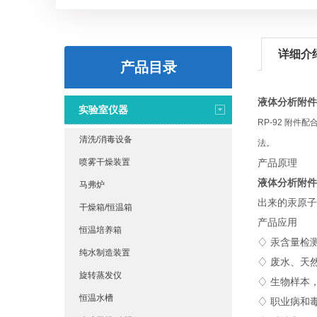
详细介
产品目录
液体分析附件R
实验室仪器
RP-92 附件
清洗/消毒设备
法。
喷雾干燥装置
产品原理
液体分析附件R
马弗炉
出来的汞原子
干燥箱/恒温箱
产品应用
恒温培养箱
♢ 汞含量检
纯水制造装置
♢ 废水、天
旋转蒸发仪
♢ 生物样本
恒温水槽
♢ 职业病和