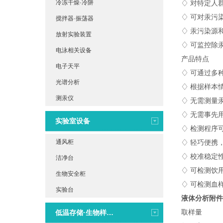
冷冻干燥·冷阱
♢ 对特定人
♢ 可对汞污
搅拌器·振荡器
♢ 汞污染源
放射实验装置
♢ 可监控除
电泳相关设备
产品特点
电子天平
♢ 可通过多
光谱分析
♢ 根据样本
测汞仪
♢ 无需测量
♢ 无需事先
实验室设备
♢ 检测程序
通风柜
♢ 轻巧便携
♢ 校准稳定
洁净台
♢ 可检测饮
生物安全柜
♢ 可检测血
实验台
液体分析附件R
取样量 0.5
低温存储·生物样本库