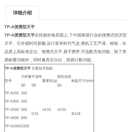
详细介绍
TP-A便携型天平
TP-A便携型天平
在性能价格层面上,了中国衡器行业的便携式经济型
天平。它外观时尚新颖,设计富有时代气息,整机工艺严谨、精致，在
品质上高标准定位。便携式天平,易于携带,可选配充电功能，除了简
易称重功能外，同时兼具百分比，简易计数功能。
TP-A便携型天平
主要技术指标
大秤量
可读性
线性误差
型号
重复性(g)
称盘尺寸(mm)
(g)
(g)
(g)
TP-A200
200
TP-A300
300
TP-A500
500
±0.01
±0.02
0.01
Φ128
TP-A600
600
TP-A1000
1000