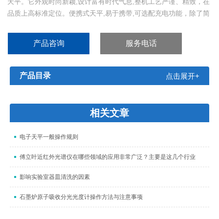
天平。它外观时尚新颖,设计富有时代气息,整机工艺严谨、精致，在
品质上高标准定位。便携式天平,易于携带,可选配充电功能，除了简
易称重功能外，同时兼具百分比，简易计数功能。
产品咨询
服务电话
产品目录
点击展开+
相关文章
电子天平一般操作规则
傅立叶近红外光谱仪在哪些领域的应用非常广泛？主要是这几个行业
影响实验室器皿清洗的因素
石墨炉原子吸收分光光度计操作方法与注意事项