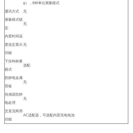
g），9种单位测量模式
通讯方式
无
测量模式锁
无
定
内置时间温
度设定显示
无
功能
下挂钩称量
选配
模式
防静电金属
无
背板
传感器防静
无
电处理
交直流两用
AC适配器，可选配内置充电电池
功能