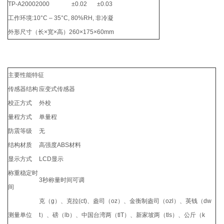
TP-A2000
2000
±0.02
±0.03
工作环境:10°C – 35°C, 80%RH, 非冷凝
外形尺寸（长×宽×高）260×175×60mm
主要性能特征
传感器结构
应变式传感器
校正方式
外校
量程方式
单量程
防震等级
无
结构材质
高强度ABS材料
显示方式
LCD显示
称重稳定时
3秒称量时间可调
间
克（g）、克拉(ct)、盎司（oz）、金衡制盎司（ozl）、英钱（dw
测量单位
t）、磅（lb）、中国台湾两（tlT）、新家坡两（tls）、公斤（k