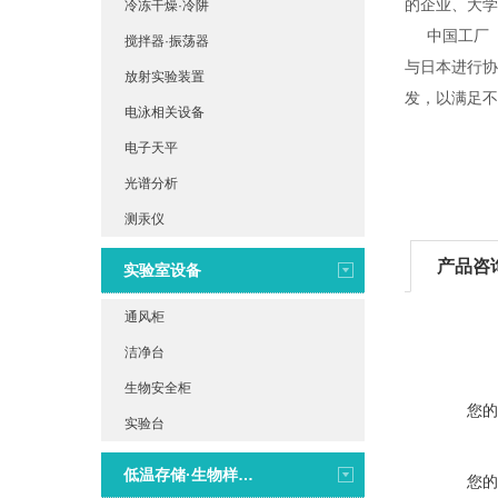
的企业、大学
冷冻干燥·冷阱
中国工厂（重
搅拌器·振荡器
与日本进行协
放射实验装置
发，以满足不
电泳相关设备
电子天平
光谱分析
测汞仪
产品咨
实验室设备
通风柜
洁净台
生物安全柜
您的
实验台
低温存储·生物样本库
您的