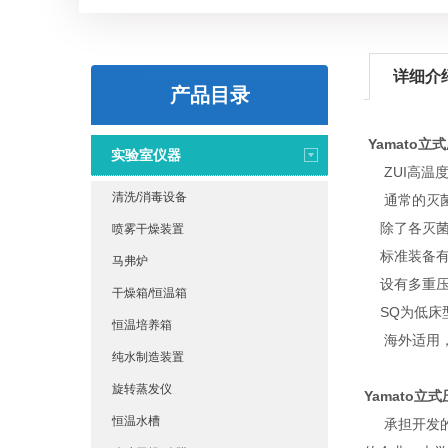
详细介
产品目录
Yamato
实验室仪器
ZUI高温度
清洗/消毒设备
通常的灭菌
除了各灭菌
喷雾干燥装置
标准装备有
马弗炉
设有多重压
干燥箱/恒温箱
SQ为低床
恒温培养箱
海外适用，AC
纯水制造装置
旋转蒸发仪
Yamato立
恒温水槽
承担开发的