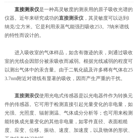
直接测汞仪
是一种高灵敏度的测汞用的原子吸收光谱的
仪器。近年来研究成功的
直接测汞仪
，其灵敏度可以达到l
纳克/立方米。它是利用汞蒸气能强烈吸收253。7纳米谱线
的特性而设计的。
进入吸收室的气体样品，如含有微迹的汞，则通过吸收
室的光线会因部分被汞吸收而减弱。根据光线减弱的程度可
以测出气体中的汞含量。由于二氧化硫及许多稀有气体在25
3.7nm附近对谱线有显著的吸收，因而产生严重的干扰。
直接测汞仪
使用光电式传感器是以光电器件作为转换元
件的传感器。它可用于检测直接引起光量变化的非电量，如
光强、光照度、辐射测温、气体成分分析等；也可用来检测
能转换成光量变化的其他非电量，如零件直径、表面粗糙
度、应变、位移、振动、速度、加速度，以及物体的形状、